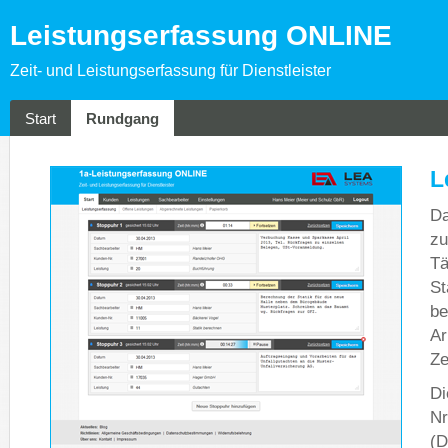
Leistungserfassung ONLINE
Zeit- und Leistungserfassung für Dienstleister
Start
Rundgang
L
Da
zu
Tä
St
be
Ar
Ze
Di
Nr
(D