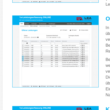
Le
O
In
üb
ve
Be
Re
Be
we
ve
Di
üb
Ei
Na
K