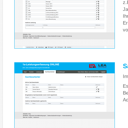
z.
Ja
Ih
Er
vo
S
Im
Es
Be
Ad