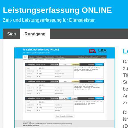
Leistungserfassung ONLINE
Zeit- und Leistungserfassung für Dienstleister
Start
Rundgang
L
Da
zu
Tä
St
be
Ar
Ze
Di
Nr
(D