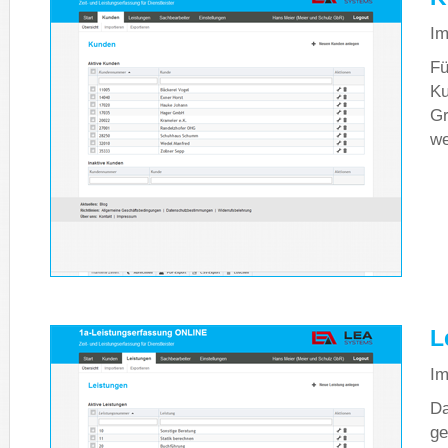
Im
Fü
Ku
Gr
we
L
Im
Da
ge