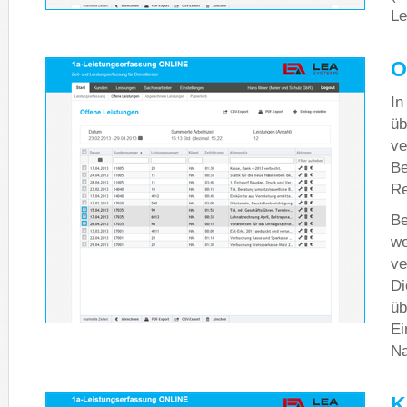
Le
O
In
üb
ve
Be
Re
Be
we
ve
Di
üb
Ei
Na
K