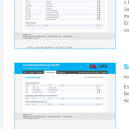
z.
Ja
Ih
Er
vo
S
Im
Es
Be
Ad