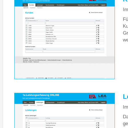
Im
Fü
Ku
Gr
we
L
Im
Da
ge