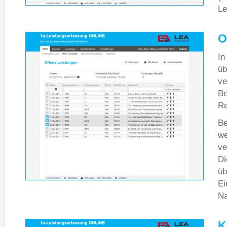
Le
O
In
üb
ve
Be
Re
Be
we
ve
Di
üb
Ei
Na
K