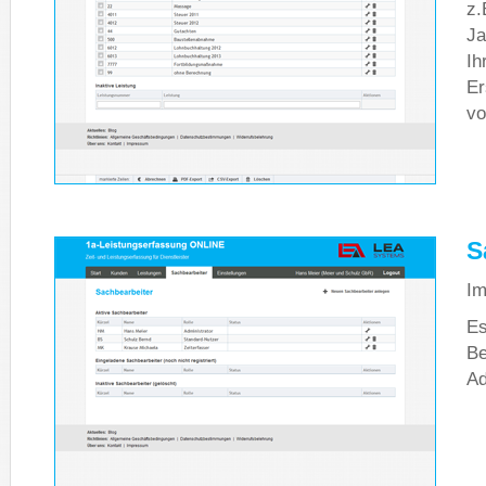
z.
Ja
Ih
Er
vo
S
Im
Es
Be
Ad