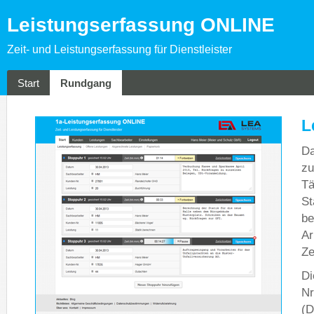
Leistungserfassung ONLINE
Zeit- und Leistungserfassung für Dienstleister
Start
Rundgang
L
Da
zu
Tä
St
be
Ar
Ze
Di
Nr
(D