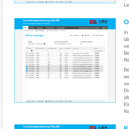
Le
O
In
üb
ve
Be
Re
Be
we
ve
Di
üb
Ei
Na
K