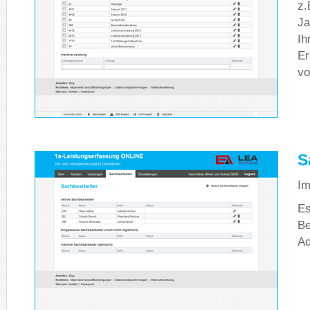
z.
Ja
Ih
Er
vo
S
Im
Es
Be
Ad