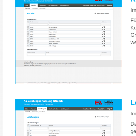
Im
Fü
Ku
Gr
we
L
Im
Da
ge