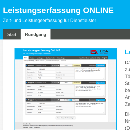
Leistungserfassung ONLINE
Zeit- und Leistungserfassung für Dienstleister
Start
Rundgang
L
Da
zu
Tä
St
be
Ar
Ze
Di
Nr
(D