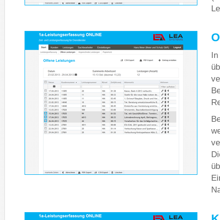
Le
O
In
üb
ve
Be
Re
Be
we
ve
Di
üb
Ei
Na
K