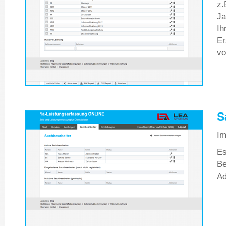
z.
Ja
Ih
Er
vo
S
Im
Es
Be
Ad