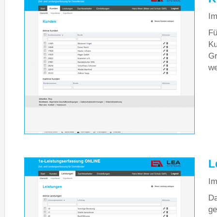
Im
Fü
Ku
Gr
we
L
Im
Da
ge