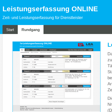
Leistungserfassung ONLINE
Zeit- und Leistungserfassung für Dienstleister
Start
Rundgang
L
Da
zu
Tä
St
be
Ar
Ze
Di
Nr
(D