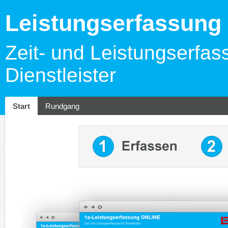
Leistungserfassun
Zeit- und Leistungserfas
Dienstleister
Start
Rundgang