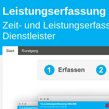
Leistungserfassun
Zeit- und Leistungserfas
Dienstleister
Start
Rundgang